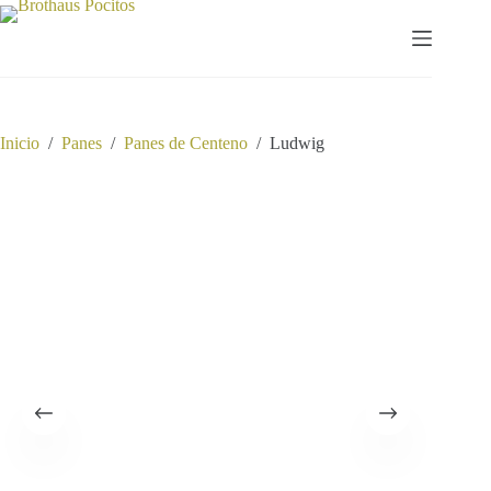
Saltar
al
contenido
Inicio
/
Panes
/
Panes de Centeno
/
Ludwig