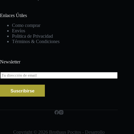
Enlaces Útiles
Como comprar
Envíos
Politica de Privacidad
Términos & Condiciones
Newsletter
E
m
a
i
Suscribirse
l
*
Copyright © 2026 Brothaus Pocitos - Desarrollo