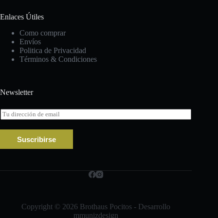
Enlaces Útiles
Como comprar
Envíos
Politica de Privacidad
Términos & Condiciones
Newsletter
E
m
a
i
Suscribirse
l
*
Copyright © 2026 Brothaus Pocitos - Desarrollo
mmunizdesign