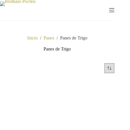
Saltar
al
contenido
Inicio
/
Panes
/
Panes de Trigo
Panes de Trigo